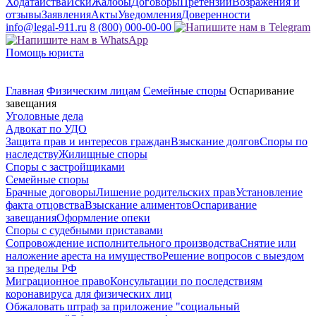
Ходатайства
Иски
Жалобы
Договоры
Претензии
Возражения и
отзывы
Заявления
Акты
Уведомления
Доверенности
info@legal-911.ru
8 (800) 000-00-00
Помощь юриста
Главная
Физическим лицам
Семейные споры
Оспаривание
завещания
Уголовные дела
Адвокат по УДО
Защита прав и интересов граждан
Взыскание долгов
Споры по
наследству
Жилищные споры
Споры с застройщиками
Семейные споры
Брачные договоры
Лишение родительских прав
Установление
факта отцовства
Взыскание алиментов
Оспаривание
завещания
Оформление опеки
Споры с судебными приставами
Сопровождение исполнительного производства
Снятие или
наложение ареста на имущество
Решение вопросов с выездом
за пределы РФ
Миграционное право
Консультации по последствиям
коронавируса для физических лиц
Обжаловать штраф за приложение "социальный