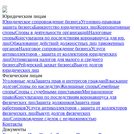
Юридическим лицам
Юридическое сопровождение бизнеса
Уголовно-правовая
защита бизнеса
Банкротство юридических лиц
Корпоративные
споры
Споры в деятельности организаций
Налоговые
споры
Консультация по последствиям коронавируса для юр.
лиц
Обжалование действий должностных лиц таможенных
органов
Налоговое сопровождение бизнеса
Услуги
антиколлекторов - защита от коллекторов юридических
лиц
Оптимизация налогов для малого и среднего
бизнеса
Рейдерский захват бизнеса
Выкуп долгов
юридических лиц
Физическим лицам
Уголовные дела
Защита прав и интересов граждан
Взыскание
долгов
Споры по наследству
Жилищные споры
Семейные
споры
Споры с судебными приставами
Миграционное
право
Консультации по последствиям коронавируса для
физических лиц
Защита должников
Защита прав
работников
Услуги антиколлекторов - защита от коллекторов
физических лиц
Выкуп долгов физических
лиц
Сопровождение сделок с недвижимостью
Контакты
Документы