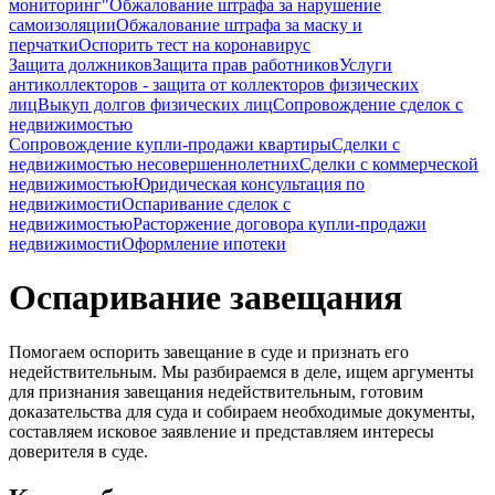
мониторинг"
Обжалование штрафа за нарушение
самоизоляции
Обжалование штрафа за маску и
перчатки
Оспорить тест на коронавирус
Защита должников
Защита прав работников
Услуги
антиколлекторов - защита от коллекторов физических
лиц
Выкуп долгов физических лиц
Сопровождение сделок с
недвижимостью
Сопровождение купли-продажи квартиры
Сделки с
недвижимостью несовершеннолетних
Сделки с коммерческой
недвижимостью
Юридическая консультация по
недвижимости
Оспаривание сделок с
недвижимостью
Расторжение договора купли-продажи
недвижимости
Оформление ипотеки
Оспаривание завещания
Помогаем оспорить завещание в суде и признать его
недействительным. Мы разбираемся в деле, ищем аргументы
для признания завещания недействительным, готовим
доказательства для суда и собираем необходимые документы,
составляем исковое заявление и представляем интересы
доверителя в суде.